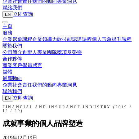
企業社會責任
我們的動向
專業洞見
聯絡我們
立即查詢
EN
主頁
服務
企業形象課程
企業領導力
軟技能認證課程
個人形象提升課程
關於我們
公司簡介
創辦人
專業團隊
獎項及榮譽
合作夥伴
商業客戶
學員感言
媒體
最新動向
企業社會責任
我們的動向
專業洞見
聯絡我們
立即查詢
EN
FINANCIAL AND INSURANCE INDUSTRY (2019 /
12 / 20)
成就事業的個人品牌塑造
2019年12月19日