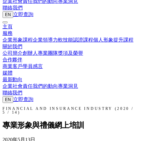
企業社會責任
我們的動向
專業洞見
聯絡我們
立即查詢
EN
主頁
服務
企業形象課程
企業領導力
軟技能認證課程
個人形象提升課程
關於我們
公司簡介
創辦人
專業團隊
獎項及榮譽
合作夥伴
商業客戶
學員感言
媒體
最新動向
企業社會責任
我們的動向
專業洞見
聯絡我們
立即查詢
EN
FINANCIAL AND INSURANCE INDUSTRY (2020 /
5 / 14)
專業形象與禮儀網上培訓
2020年5月13日