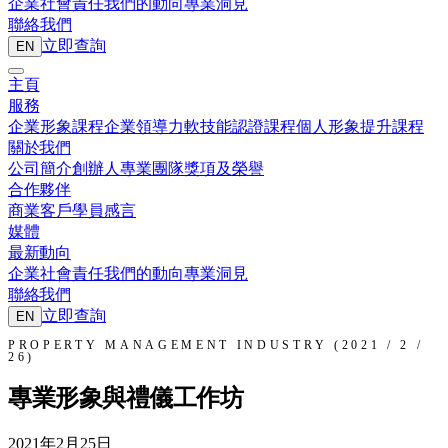
企業社會責任
我們的動向
專業洞見
聯絡我們
立即查詢
EN
主頁
服務
企業形象課程
企業領導力
軟技能認證課程
個人形象提升課程
關於我們
公司簡介
創辦人
專業團隊
獎項及榮譽
合作夥伴
商業客戶
學員感言
媒體
最新動向
企業社會責任
我們的動向
專業洞見
聯絡我們
立即查詢
EN
PROPERTY MANAGEMENT INDUSTRY (2021 / 2 /
26)
專業形象與禮儀工作坊
2021年2月25日