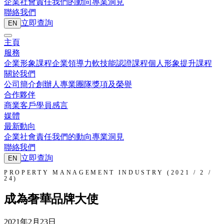
企業社會責任
我們的動向
專業洞見
聯絡我們
立即查詢
EN
主頁
服務
企業形象課程
企業領導力
軟技能認證課程
個人形象提升課程
關於我們
公司簡介
創辦人
專業團隊
獎項及榮譽
合作夥伴
商業客戶
學員感言
媒體
最新動向
企業社會責任
我們的動向
專業洞見
聯絡我們
立即查詢
EN
PROPERTY MANAGEMENT INDUSTRY (2021 / 2 /
24)
成為奢華品牌大使
2021年2月23日