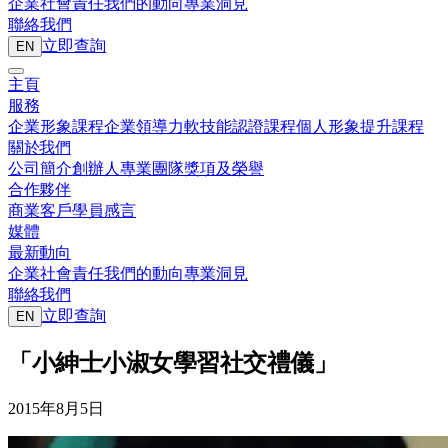
企業社會責任
我們的動向
專業洞見
聯絡我們
立即查詢
EN
主頁
服務
企業形象課程
企業領導力
軟技能認證課程
個人形象提升課程
關於我們
公司簡介
創辦人
專業團隊
獎項及榮譽
合作夥伴
商業客戶
學員感言
媒體
最新動向
企業社會責任
我們的動向
專業洞見
聯絡我們
立即查詢
EN
「小紳士小淑女學習社交禮儀」
2015年8月5日