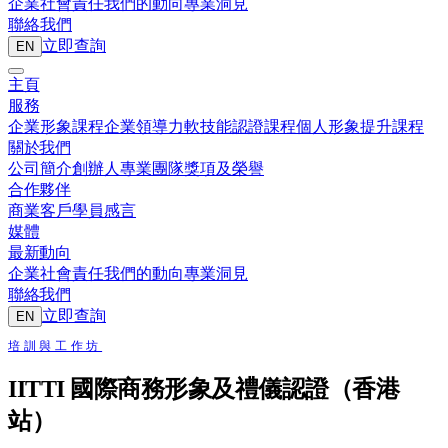
企業社會責任
我們的動向
專業洞見
聯絡我們
立即查詢
EN
主頁
服務
企業形象課程
企業領導力
軟技能認證課程
個人形象提升課程
關於我們
公司簡介
創辦人
專業團隊
獎項及榮譽
合作夥伴
商業客戶
學員感言
媒體
最新動向
企業社會責任
我們的動向
專業洞見
聯絡我們
立即查詢
EN
培訓與工作坊
IITTI 國際商務形象及禮儀認證（香港
站）